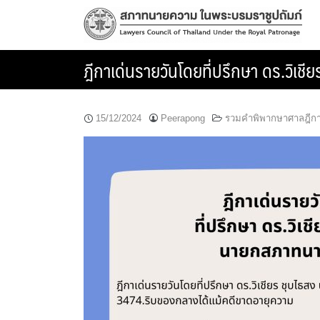
Skip
to
content
ฎีกาเด่นรายวันโดยที่ปรึกษา ดร.วิ
15/12/2024
Peerapong
รวมคำพิพากษาศาลฎีก