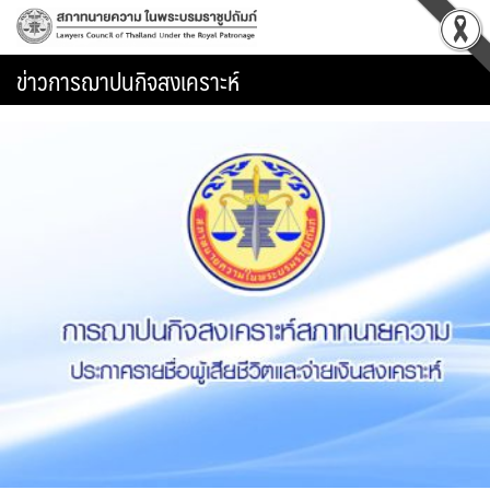
Skip
to
content
ข่าวการฌาปนกิจสงเคราะห์