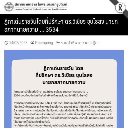
Skip
to
content
ฎีกาเด่นรายวันโดยที่ปรึกษา ดร.วิเชียร ชุบไธสง นายก
สภาทนายความ … 3534
14/02/2025
Peerapong
รวมคำพิพากษาศาลฎีกา