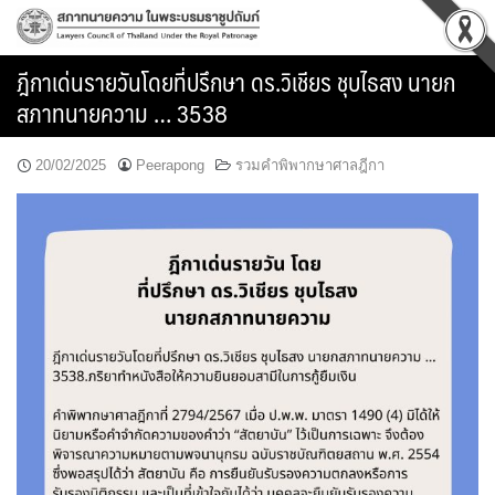
Skip
to
content
ฎีกาเด่นรายวันโดยที่ปรึกษา ดร.วิเชียร ชุบไธสง นายก
สภาทนายความ … 3538
20/02/2025
Peerapong
รวมคำพิพากษาศาลฎีกา