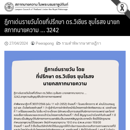
Skip
to
content
ฎีกาเด่นรายวันโดยที่ปรึกษา ดร.วิเชียร ชุบไธสง นายก
สภาทนายความ … 3242
27/04/2024
Peerapong
รวมคำพิพากษาศาลฎีกา