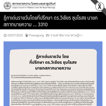
Skip
to
content
ฎีกาเด่นรายวันโดยที่ปรึกษา ดร.วิเชียร ชุบไธสง นายก
สภาทนายความ … 3310
03/07/2024
Peerapong
รวมคำพิพากษาศาลฎีกา