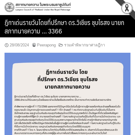
Skip
to
content
ฎีกาเด่นรายวันโดยที่ปรึกษา ดร.วิเชียร ชุบไธสง นายก
สภาทนายความ … 3366
28/08/2024
Peerapong
รวมคำพิพากษาศาลฎีกา