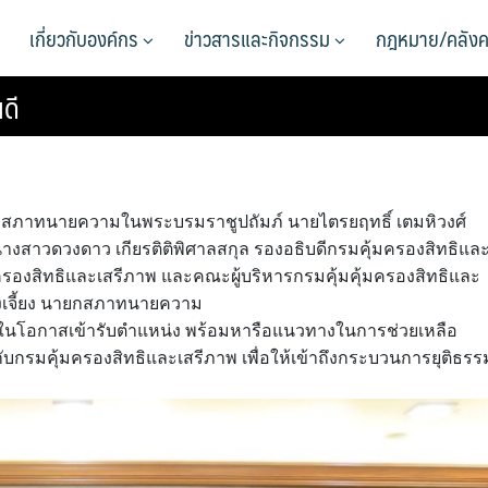
เกี่ยวกับองค์กร
ข่าวสารและกิจกรรม
กฎหมาย/คลังค
ดี
้น 3 สภาทนายความในพระบรมราชูปถัมภ์ นายไตรยฤทธิ์ เตมหิวงศ์
นางสาวดวงดาว เกียรติติพิศาลสกุล รองอธิบดีกรมคุ้มครองสิทธิแล
มครองสิทธิและเสรีภาพ และคณะผู้บริหารกรมคุ้มคุ้มครองสิทธิและ
คงเจี้ยง นายกสภาทนายความ
โอกาสเข้ารับตำแหน่ง พร้อมหารือแนวทางในการช่วยเหลือ
คุ้มครองสิทธิและเสรีภาพ เพื่อให้เข้าถึงกระบวนการยุติธรร