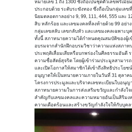
หมายเลข 1 ถึง 1300 ซึ่งถือเป็นชุดตัวเลขพรีเมีย
ประกอบด้วย ระดับระฆังทอง ซึ่งถือเป็นกลุ่มเลขท
นิยมตลอดกาลอย่าง 9, 99, 111, 444, 555 และ 1234
สิบ หลักร้อย และเลขมงคลที่ลงท้ายด้วย 99 อย่าง
กลุ่มเลขสลับ เลขกลับหัว และเลขมงคลเฉพาะบุคคล
ทั้งนี้ สภาทนายความได้กำหนดคุณสมบัติของผู้เข้าร
อบรมจากสำนักฝึกอบรมวิชาว่าความแห่งสภาทนายค
ประพฤติเสื่อมเสียหรือบกพร่องในศีลธรรมอันดี รว
ความซื่อสัตย์สุจริต โดยผู้เข้าร่วมประมูลสามาร
และเปิดโอกาสให้สมาชิกได้เข้าถึงสิทธิประโยชน์
อนุญาตให้เป็นทนายความภายในวันที่ 31 ตุลาค
โครงการประมูลและบริจาคเลขทะเบียนใบอนุญา
สภาทนายความในการส่งเสริมขวัญและกำลังใจแ
สำคัญกับเลขมงคลและความหมายอันเป็นสิริมงคล
ความเดือดร้อนและสร้างขวัญกำลังใจให้กับบุ