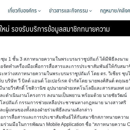
เกี่ยวกับองค์กร
ข่าวสารและกิจกรรม
กฎหมาย/คลังค
ใหม่ รองรับบริการข้อมูลสมาชิกทนายความ
ระชุม 1 ชั้น 3 สภาทนายความในพระบรมราชูปถัมภ์ ได้มีพิธีลงนาม
จัดทำเครื่องมือเพื่อการสื่อสารและการประชาสัมพันธ์ให้กับสมา
ระหว่างสภาทนายความในพระบรมราชูปถัมภ์ โดย ดร. วิเชียร ชุบ
ริษัท วี บิลด์ แอนด์ โอเปอร์เรต จำกัดโดย นายพงศ์สันต์ ตฤณธว
ีนายวีรศักดิ์ โชติวานิช อุปนายกฝ่ายเทคโนโลยีและสารสนเทศ แ
ยและดำเนินงานโครงการ ลงนามเป็นพยาน พร้อมด้วย นายชัยวัฒน์
 ชโลปถัมภ์ กรรมการช่วยเหลือประชาชนทางกฎหมาย นางสาวศริ
ะผู้แทนของทั้งสองฝ่ายร่วมพิธีลงนามดังกล่าว
เพื่อการสื่อสารและการประชาสัมพันธ์ให้กับสมาชิกสภาทนายความ
ามร่วมมือในการพัฒนา Mobile Application ชื่อ “สภาทนายความ 