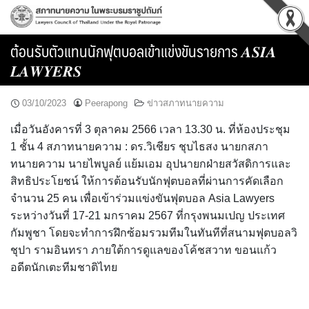
Skip
to
content
ต้อนรับตัวแทนนักฟุตบอลเข้าแข่งขันรายการ 𝑨𝑺𝑰𝑨
𝑳𝑨𝑾𝒀𝑬𝑹𝑺
03/10/2023
Peerapong
ข่าวสภาทนายความ
เมื่อวันอังคารที่ 3 ตุลาคม 2566 เวลา 13.30 น. ที่ห้องประชุม
1 ชั้น 4 สภาทนายความ : ดร.วิเชียร ชุบไธสง นายกสภา
ทนายความ นายไพบูลย์ แย้มเอม อุปนายกฝ่ายสวัสดิการและ
สิทธิประโยชน์ ให้การต้อนรับนักฟุตบอลที่ผ่านการคัดเลือก
จำนวน 25 คน เพื่อเข้าร่วมแข่งขันฟุตบอล Asia Lawyers
ระหว่างวันที่ 17-21 มกราคม 2567 ที่กรุงพนมเปญ ประเทศ
กัมพูชา โดยจะทำการฝึกซ้อมรวมทีมในทันทีที่สนามฟุตบอลวิ
ชุปา รามอินทรา ภายใต้การดูแลของโค้ชสวาท ขอนแก้ว
อดีตนักเตะทีมชาติไทย