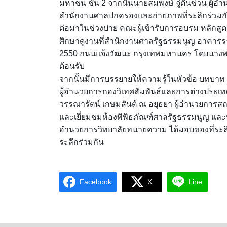
มหาชน ชั้น 2 จากนั้นนายสมพงษ์ จู่ตันซ่วน ผู
สำนักงานศาลปกครองและถ่ายภาพที่ระลึกร่วมก
ต่อมาในช่วงบ่าย คณะผู้เข้ารับการอบรม หลักสูตร 
ศึกษาดูงานที่สำนักงานศาลรัฐธรรมนูญ อาคารราช
2550 ถนนแจ้งวัฒนะ กรุงเทพมหานคร โดยนางพร
ต้อนรับ
จากนั้นมีการบรรยายให้ความรู้ในหัวข้อ บทบา
ผู้อำนวยการกองวิเทศสัมพันธ์และการต่างประเ
วรรณารัตน์ เกษมสันต์ ณ อยุธยา ผู้อำนวยการส
และเยี่ยมชมห้องพิพิธภัณฑ์ศาลรัฐธรรมนูญ และห
อำนวยการวิทยาลัยทนายความ ได้มอบของที่ระล
ระลึกร่วมกัน
Facebook
X
Line