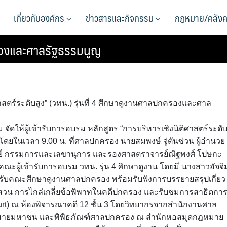
เกี่ยวกับองค์กร
ข่าวสารและกิจกรรม
กฎหมาย/คลังค
ครองและศาลรัฐธรรมนูญ
ศาสตร์ระดับสูง” (วทน.) รุ่นที่ 4 ศึกษาดูงานศาลปกครองและศาล
ม จัดให้ผู้เข้ารับการอบรม หลักสูตร “การบริหารเชิงนิติศาสตร์ระดั
ี่ 2 โดยในเวลา 9.00 น. ที่ศาลปกครอง นายสมพงษ์ จู่ตันซ่วน ผู้อำนวย
าลย์ กรรมการและเลขานุการ และรองศาสตราจารย์ณัฐพงศ์ โปษกะ
ะผู้เข้ารับการอบรม วทน. รุ่น 4 ศึกษาดูงาน โดยมี นางสาวอัจจิ
รับคณะศึกษาดูงานศาลปกครอง พร้อมรับฟังการบรรยายสรุปเกี่ยว
สวน การไกล่เกลี่ยข้อพิพาทในคดีปกครอง และรับชมการสาธิตกา
rt) ณ ห้องพิจารณาคดี 12 ชั้น 3 โดยวิทยากรจากสำนักงานศาล
ายมหาชน และพิพิธภัณฑ์ศาลปกครอง ณ สำนักหอสมุดกฎหมาย