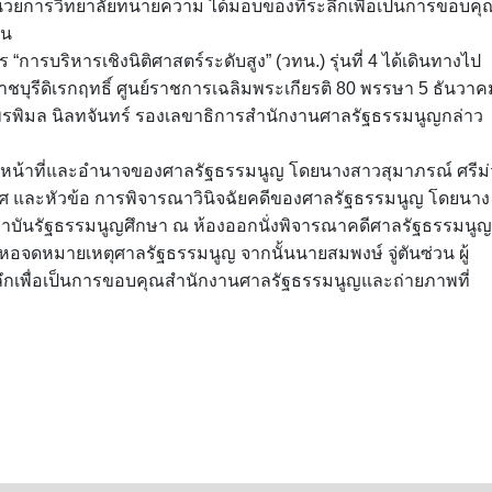
้อำนวยการวิทยาลัยทนายความ ได้มอบของที่ระลึกเพื่อเป็นการขอบคุ
ัน
“การบริหารเชิงนิติศาสตร์ระดับสูง” (วทน.) รุ่นที่ 4 ได้เดินทางไป
บุรีดิเรกฤทธิ์ ศูนย์ราชการเฉลิมพระเกียรติ 80 พรรษา 5 ธันวาค
พิมล นิลทจันทร์ รองเลขาธิการสำนักงานศาลรัฐธรรมนูญกล่าว
ท หน้าที่และอำนาจของศาลรัฐธรรมนูญ โดยนางสาวสุมาภรณ์ ศรีม่
ทศ และหัวข้อ การพิจารณาวินิจฉัยคดีของศาลรัฐธรรมนูญ โดยนาง
ถาบันรัฐธรรมนูญศึกษา ณ ห้องออกนั่งพิจารณาคดีศาลรัฐธรรมนูญ
อจดหมายเหตุศาลรัฐธรรมนูญ จากนั้นนายสมพงษ์ จู่ตันซ่วน ผู้
ึกเพื่อเป็นการขอบคุณสำนักงานศาลรัฐธรรมนูญและถ่ายภาพที่